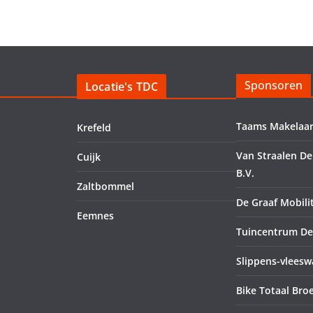
Sponsoren
Locatie's TDC
Taams Makelaar
Krefeld
Van Straalen De
Cuijk
B.V.
Zaltbommel
De Graaf Mobilit
Eemnes
Tuincentrum De
Slippens-vleesw
Bike Totaal Bro