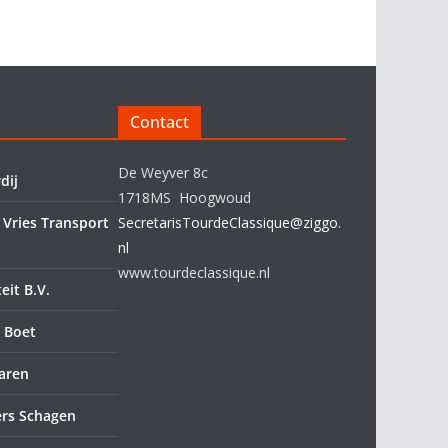
Contact
De Weyver 8c
dij
1718MS Hoogwoud
 Vries Transport
SecretarisTourdeClassique@ziggo.
nl
www.tourdeclassique.nl
eit B.V.
 Boet
aren
ers Schagen